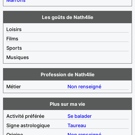
Les goûts de Nath4lie
Loisirs
Films
Sports
Musiques
Profession de Nath4lie
Métier
Non renseigné
Plus sur ma vie
Activité préférée
Se balader
Signe astrologique
Taureau
Origine
Non renseigné