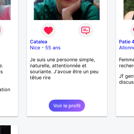
Catalea
Patie 
Nice
-
55 ans
Allonn
Je suis une personne simple,
Femme 
e.
naturelle, attentionnée et
recher
rs
souriante. J'avoue être un peu
Jf gent
têtue rire
discus
ation
Voir le profil