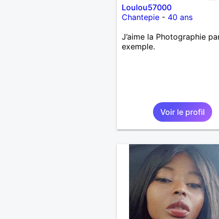
Loulou57000
Chantepie
-
40 ans
J’aime la Photographie pa
exemple.
Voir le profil