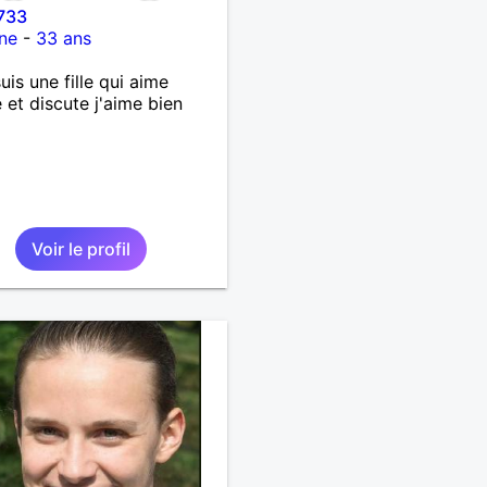
733
ne
-
33 ans
suis une fille qui aime
 et discute j'aime bien
Voir le profil