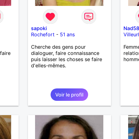
sapoki
Nad5
Rochefort
-
51 ans
Villeu
Cherche des gens pour
Femme 
faire
dialoguer, faire connaissance
relati
puis laisser les choses se faire
homme
d'elles-mêmes.
Voir le profil