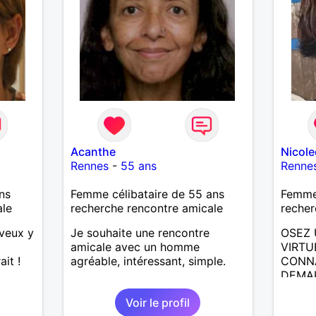
Acanthe
Nicol
Rennes
-
55 ans
Renne
ns
Femme célibataire de 55 ans
Femme 
ale
recherche rencontre amicale
recher
veux y
Je souhaite une rencontre
OSEZ 
amicale avec un homme
VIRTU
it !
agréable, intéressant, simple.
CONNA
DEMAI
ECRIR
Voir le profil
RENCO