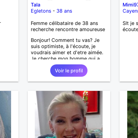
Tala
Mimi9
Egletons
-
38 ans
Cayen
r
Femme célibataire de 38 ans
Slt je 
recherche rencontre amoureuse
écoute
Bonjour! Comment tu vas? Je
suis optimiste, à l'écoute, je
voudrais aimer et d'etre aimée.
Je cherche mon homme qui a
38-48 ans. Aussi en Correse en
Voir le profil
préférence ou dans son alentour
vu que je travaille en CDI et je
ne peux pas souvent voyager
loin. Merci. Bon chance à tout le
monde.