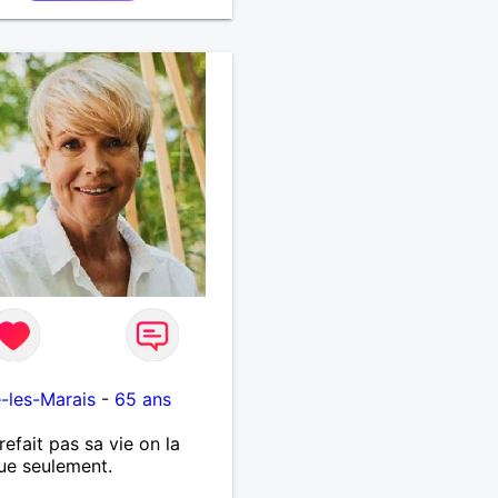
RTAGE DES BELLES
S DE LA VIE : BALADES,
ES EN FRANCE OU
URS. ETRE A L ECOUTE
AUTRE, ET LA VIE SERA
BELLE
...................
é-les-Marais
-
65 ans
refait pas sa vie on la
ue seulement.