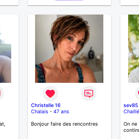
LE PA
CHOSE
VOYAG
AILLE
DE L 
PLUS 
ENCORE..
Christelle 16
sev85
Chalais
-
47 ans
Chaill
at,
Bonjour faire des rencontres
On ne 
contin