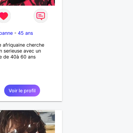
8
rbanne
-
45 ans
afriquaine cherche
on serieuse avec un
 de 40à 60 ans
Voir le profil