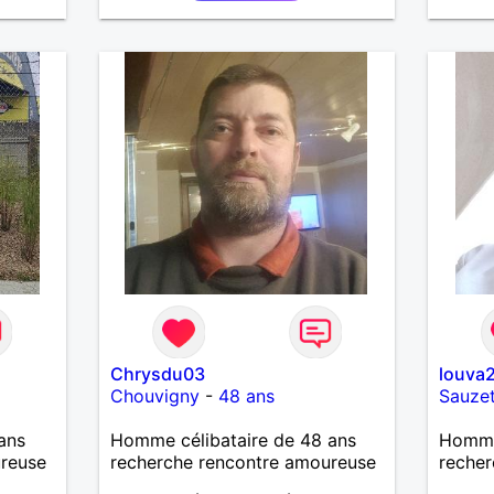
Chrysdu03
louva
Chouvigny
-
48 ans
Sauze
ans
Homme célibataire de 48 ans
Homme 
ureuse
recherche rencontre amoureuse
recher