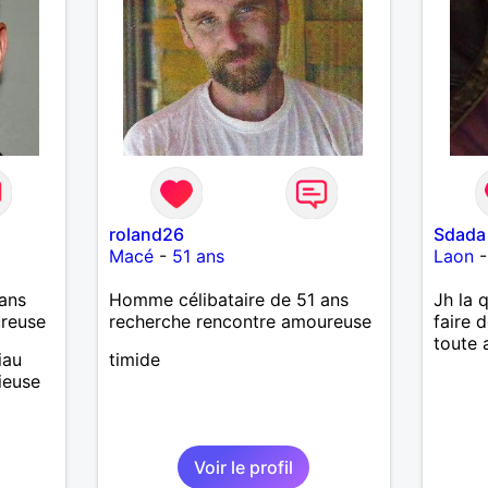
roland26
Sdada
Macé
-
51 ans
Laon
ans
Homme célibataire de 51 ans
Jh la 
ureuse
recherche rencontre amoureuse
faire 
toute a
iau
timide
ieuse
Voir le profil