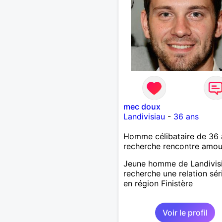
mec doux
Landivisiau
-
36 ans
Homme célibataire de 36 
recherche rencontre amo
Jeune homme de Landivis
recherche une relation sér
en région Finistère
Voir le profil