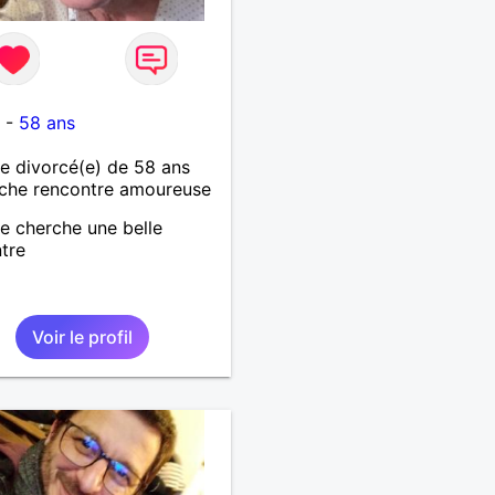
s
-
58 ans
 divorcé(e) de 58 ans
che rencontre amoureuse
Je cherche une belle
tre
Voir le profil