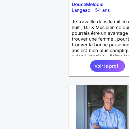
DouceMelodie
Langeac
-
54 ans
Je travaille dans le milieu 
nuit , DJ & Musicien ce qu
pourrais être un avantage
trouver une femme , pour
trouver la bonne personn
ans est bien plus compliq
qu'on l'imagine . J'aime le
femmes très féminines ca
Voir le profil
j'adore faire du shoppings
faire plaisir à ma complice
j'adores les voyages est j
la musique est le partage 
vie en haute loire ( langea
J'étais très sportif mais la
est mais responsabilité d
mon éloigné du sport , j'a
mi remettre ( vélo - danse
autres )