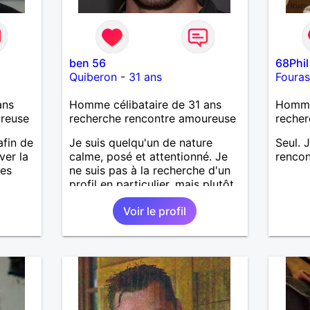
ben 56
68Phil
Quiberon
-
31 ans
Foura
ans
Homme célibataire de 31 ans
Homme
ureuse
recherche rencontre amoureuse
recher
afin de
Je suis quelqu'un de nature
Seul. 
ver la
calme, posé et attentionné. Je
rencon
des
ne suis pas à la recherche d'un
profil en particulier, mais plutôt
avoir un bon feeling dans un
Voir le profil
premier temps c'est important,
puis laissons faire la suite. Je
cherche une relation sérieuse et
durable sur le secteur de
quimper.