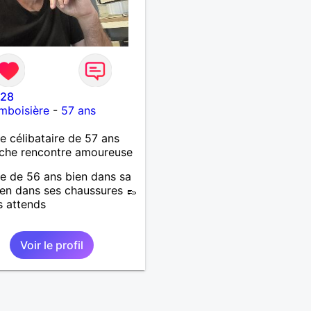
n28
mboisière
-
57 ans
célibataire de 57 ans
che rencontre amoureuse
 de 56 ans bien dans sa
ien dans ses chaussures 👞
s attends
Voir le profil