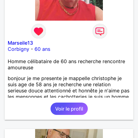
Marseile13
Corbigny
-
60 ans
Homme célibataire de 60 ans recherche rencontre
amoureuse
bonjour je me presente je mappelle christophe je
suis age de 58 ans je recherche une relation
serieuse douce attentionné et honnête je n'aime pas
les mensonges et les cachotteries je suis un homme
sensible doux câlin et franc. PS je n'habite pas à
Voir le profil
Marseille mes fans de l'équipe de l'OM je suis du
département de la Nièvre 58