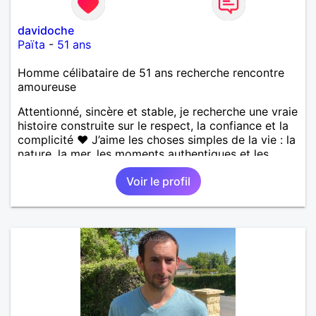
davidoche
Païta
-
51 ans
Homme célibataire de 51 ans recherche rencontre
amoureuse
Attentionné, sincère et stable, je recherche une vraie
histoire construite sur le respect, la confiance et la
complicité ❤️ J’aime les choses simples de la vie : la
nature, la mer, les moments authentiques et les
personnes au grand cœur 🌊🌿 Très câlin et
Voir le profil
affectueux, j’adore les petits moments de tendresse
et les calinous réguliers 😊❤️ La solitude finit parfois
par peser, alors si tu es en Nouvelle-Calédonie et
que tu crois encore à un amour vrai, prenons le
temps de discuter… et laissons l’avenir nous guider
🌹