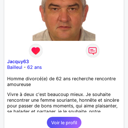
Jacquy63
Bailleul
-
62 ans
Homme divorcé(e) de 62 ans recherche rencontre
amoureuse
Vivre à deux c'est beaucoup mieux. Je souhaite
rencontrer une femme souriante, honnête et sincère
pour passer de bons moments, qui aime plaisanter,
se balader et partager, je le souhaite, notre
complicité. J'aime beaucoup les chantiers de
Voir le profil
randonnée pour se défouler, se relaxer, se détendre