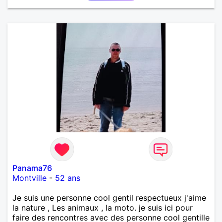
et finalement prendre du bon temps. C'est difficile
de tout dire en quelques lignes. En revanche, vous
pouvez me contacter pour avoir plus
d'informations. A bientôt
Panama76
Montville
-
52 ans
Je suis une personne cool gentil respectueux j'aime
la nature , Les animaux , la moto. je suis ici pour
faire des rencontres avec des personne cool gentille