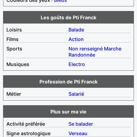
Les goûts de Pti Franck
Loisirs
Balade
Films
Action
Sports
Non renseigné
Marche
Randonnée
Musiques
Electro
Profession de Pti Franck
Métier
Salarié
Plus sur ma vie
Activité préférée
Se balader
Signe astrologique
Verseau