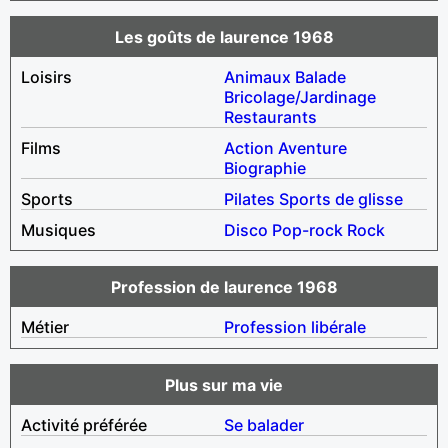
Les goûts de laurence 1968
Loisirs
Animaux
Balade
Bricolage/Jardinage
Restaurants
Films
Action
Aventure
Biographie
Sports
Pilates
Sports de glisse
Musiques
Disco
Pop-rock
Rock
Profession de laurence 1968
Métier
Profession libérale
Plus sur ma vie
Activité préférée
Se balader