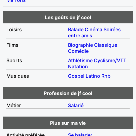
Les goûts de jf cool
Loisirs
Balade
Cinéma
Soirées
entre amis
Films
Biographie
Classique
Comédie
Sports
Athlétisme
Cyclisme/VTT
Natation
Musiques
Gospel
Latino
Rnb
Profession de jf cool
Métier
Salarié
Plus sur ma vie
Activité préférée
Se balader