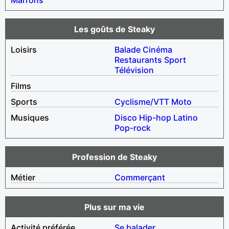
Les goûts de Steaky
Loisirs
Balade
Cinéma
Restaurants
Sport
Télévision
Films
Sports
Cyclisme/VTT
Moto
Musiques
Disco
Hip-hop
Latino
Pop-rock
Profession de Steaky
Métier
Commerçant
Plus sur ma vie
Activité préférée
Se balader