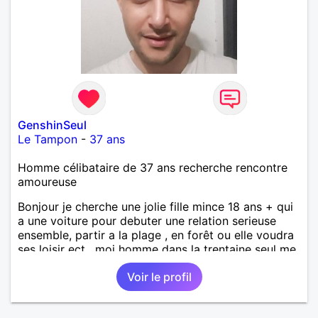
GenshinSeul
Le Tampon
-
37 ans
Homme célibataire de 37 ans recherche rencontre
amoureuse
Bonjour je cherche une jolie fille mince 18 ans + qui
a une voiture pour debuter une relation serieuse
ensemble, partir a la plage , en forêt ou elle voudra
ses loisir ect , moi homme dans la trentaine seul me
manque des dent côté gauche mais sinon je suis
Voir le profil
quelqun de cool gentille mais je suis seul , jhabite en
coloc avec un amis , voila si je vous plaît vous êtes
la bienvenue bisous.