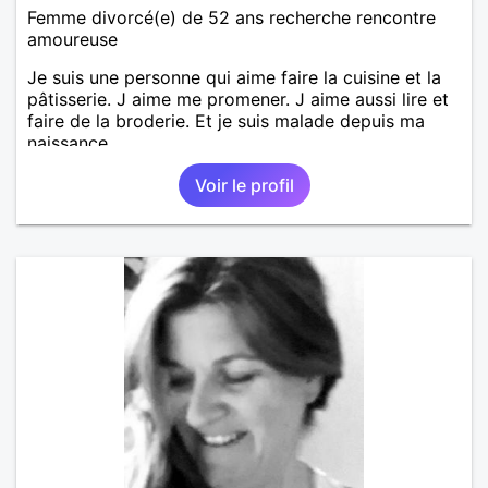
Femme divorcé(e) de 52 ans recherche rencontre
amoureuse
Je suis une personne qui aime faire la cuisine et la
pâtisserie. J aime me promener. J aime aussi lire et
faire de la broderie. Et je suis malade depuis ma
naissance.
Voir le profil