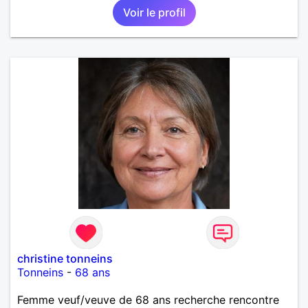
Voir le profil
christine tonneins
Tonneins
-
68 ans
Femme veuf/veuve de 68 ans recherche rencontre