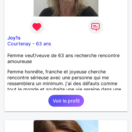
Joy1s
Courtenay
-
63 ans
Femme veuf/veuve de 63 ans recherche rencontre
amoureuse
Femme honnête, franche et joyeuse cherche
rencontre sérieuse avec une personne qui me
ressemblera un minimum. j'ai des défauts comme
tout le monde et souhaite une vie sereine dans une
relation sur du long terme.
Voir le profil