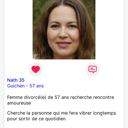
Nath 35
Guichen
-
57 ans
Femme divorcé(e) de 57 ans recherche rencontre
amoureuse
Cherche la personne qui me fera vibrer longtemps
pour sortir de ce quotidien.