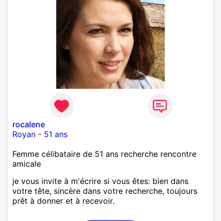
rocalene
Royan
-
51 ans
Femme célibataire de 51 ans recherche rencontre
amicale
je vous invite à m'écrire si vous êtes: bien dans
votre tête, sincère dans votre recherche, toujours
prêt à donner et à recevoir.