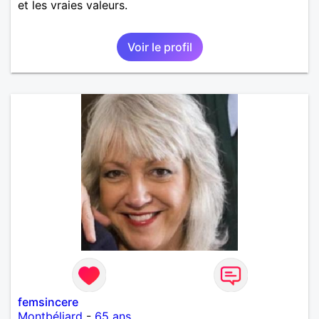
et les vraies valeurs.
Voir le profil
femsincere
Montbéliard
-
65 ans