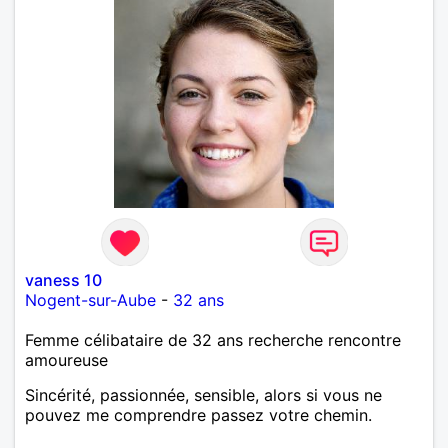
vaness 10
Nogent-sur-Aube
-
32 ans
Femme célibataire de 32 ans recherche rencontre
amoureuse
Sincérité, passionnée, sensible, alors si vous ne
pouvez me comprendre passez votre chemin.