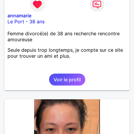
annamarie
Le Port
-
38 ans
Femme divorcé(e) de 38 ans recherche rencontre
amoureuse
Seule depuis trop longtemps, je compte sur ce site
pour trouver un ami et plus.
Voir le profil