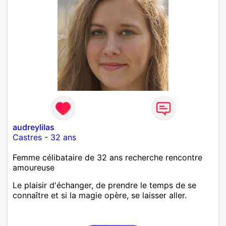
audreylilas
Castres
-
32 ans
Femme célibataire de 32 ans recherche rencontre
amoureuse
Le plaisir d'échanger, de prendre le temps de se
connaître et si la magie opère, se laisser aller.