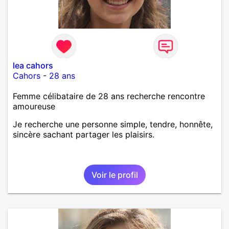
lea cahors
Cahors
-
28 ans
Femme célibataire de 28 ans recherche rencontre
amoureuse
Je recherche une personne simple, tendre, honnête,
sincère sachant partager les plaisirs.
Voir le profil