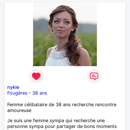
nykie
Fougères
-
38 ans
Femme célibataire de 38 ans recherche rencontre
amoureuse
Je suis une femme sympa qui recherche une
personne sympa pour partager de bons moments