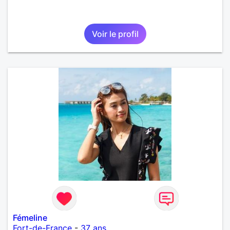
Voir le profil
Fémeline
Fort-de-France
-
37 ans