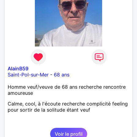
sais lire, écrire et compter. En raison de mes
principes je ne corresponds pas avec les
demoiselles approchant les moins de 60 ans
AlainB59
Saint-Pol-sur-Mer
-
68 ans
Homme veuf/veuve de 68 ans recherche rencontre
amoureuse
Calme, cool, à l'écoute recherche complicité feeling
pour sortir de la solitude étant veuf
Voir le profil