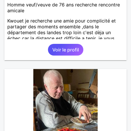
Homme veuf/veuve de 76 ans recherche rencontre
amicale
Kwouet je recherche une amie pour complicité et
partager des moments ensemble ,dans le
département des landes trop loin c'est dèja un
échec car la distance est difficile a tenir ,je vous
remercie par avance bonne journée ,
Voir le profil