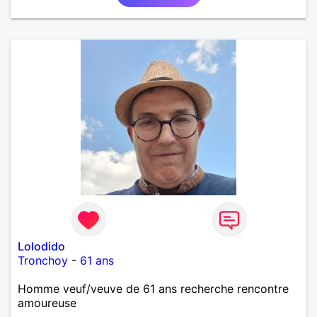
Lolodido
Tronchoy
-
61 ans
Homme veuf/veuve de 61 ans recherche rencontre
amoureuse