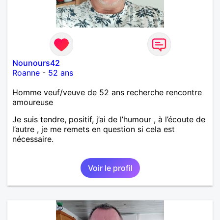
Nounours42
Roanne
-
52 ans
Homme veuf/veuve de 52 ans recherche rencontre
amoureuse
Je suis tendre, positif, j’ai de l’humour , à l’écoute de
l’autre , je me remets en question si cela est
nécessaire.
Voir le profil