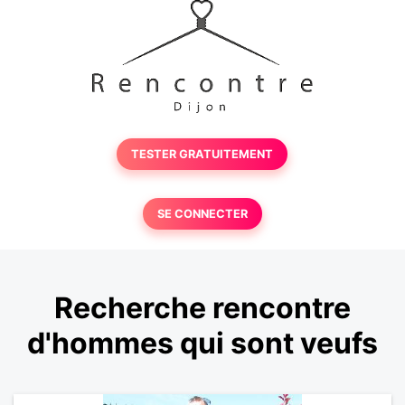
TESTER GRATUITEMENT
SE CONNECTER
Recherche rencontre
d'hommes qui sont veufs