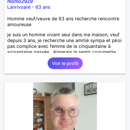
momo2929
Lanrivoaré
-
63 ans
Homme veuf/veuve de 63 ans recherche rencontre
amoureuse
je suis un homme vivant seul dans ma maison, veuf
depuis 3 ans, je recherche une amitié sympa et pkoi
pas complice avec femme de la cinquantaine à
soixantaine passée . Aimerais la sentir coquinette,
pour se faire des bisous et qui sait se découvrir
Voir le profil
tous les deux !!!!