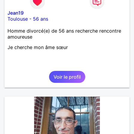
Jean19
Toulouse
-
56 ans
Homme divorcé(e) de 56 ans recherche rencontre
amoureuse
Je cherche mon âme sœur
Voir le profil