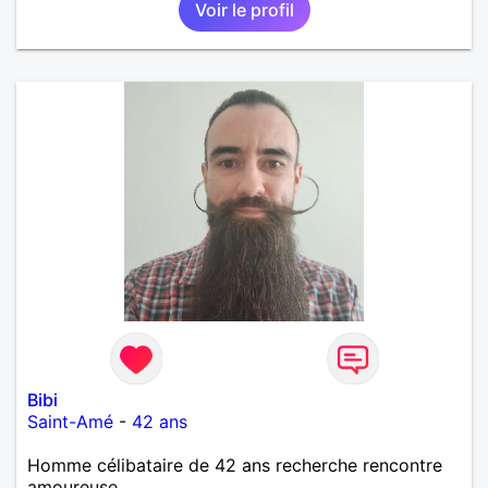
Voir le profil
Bibi
Saint-Amé
-
42 ans
Homme célibataire de 42 ans recherche rencontre
amoureuse