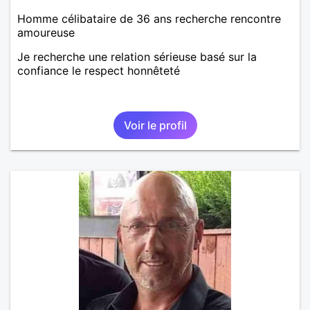
Homme célibataire de 36 ans recherche rencontre
amoureuse
Je recherche une relation sérieuse basé sur la
confiance le respect honnêteté
Voir le profil