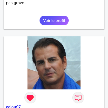
pas grave…
Voir le profil
cajou97