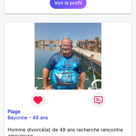
Voir le profil
détente. Je suis à la recherche d'une personne
authentique avec qui partager de belles
expériences, construire une relation sérieuse basée
sur la confiance, le respect et la complicité. Si tu
apprécies les conversations sincères, les fous rires
et les personnes qui savent ce qu'elles veulent,
n'hésite pas à venir discuter. Au plaisir de faire
connaissance !
Plage
Bayonne
-
49 ans
Homme divorcé(e) de 49 ans recherche rencontre
amoureuse