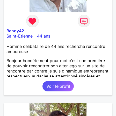
Bandy42
Saint-Etienne
-
44 ans
Homme célibataire de 44 ans recherche rencontre
amoureuse
Bonjour honnêtement pour moi c'est une première
de pouvoir rencontrer son alter-ego sur un site de
rencontre par contre je suis dinamique entreprenant
respectueux audacieuse attentionné sincères et
expressif et j' aime surtout les câlins et à les
Voir le profil
partager avec humour et amour bisous à+ à bientôt